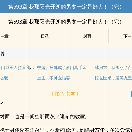
第593章 我那阳光开朗的男友一定是好人！（完）
第593章 我那阳光开朗的男友一定是好人！（完）
上ー章
目录
封面
下ー
推荐
相亲当天,豪门继承人拉着我领证海彤战胤
被抛弃后她成了豪门真千金
冰河末世我囤积了
么破
重生九零神医福妻
惊世医妃，腹黑九
〔加入书签〕
->
对面，也是一间空旷而灰尘遍布的教室。
抱着身体缩在角落里，不断的啜泣，她满身灰尘，多次尝试