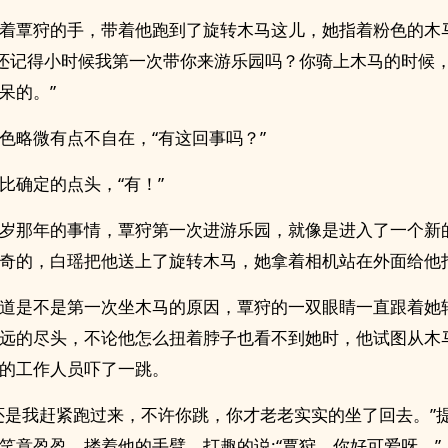
着覃狩的手，带着他跑到了旋转木马这儿，她指着粉色的木
你还记得小时候我第一次带你来游乐园吗？你骑上木马的时候
呆的。”
色略微有点不自在，“有这回事吗？”
比确定的点头，“有！”
岁那年的事情，覃狩第一次进游乐园，就像是进入了一个新
奇的，白瑶把他送上了旋转木马，她拿着相机站在外面给他
道是不是第一次坐木马的原因，覃狩的一双眼睛一直跟着她
远的尽头，不论他怎么扭着脖子也看不到她时，他试图从木
的工作人员吓了一跳。
还是我赶紧跑过来，不许你跳，你才老老实实的坐了回去。”
笑意盈盈，搂着他的手臂，打趣的说:“覃狩，你好可爱呀。”