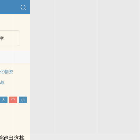
章
百亿物资
皇叔
着跑出这栋