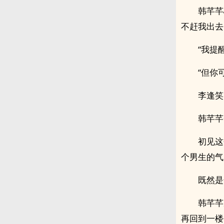
韩芊芊
不赶我出去
“我提
“但你
李逢笑
韩芊芊
初见这
个男生的气
既然是
韩芊芊
再回到一楼