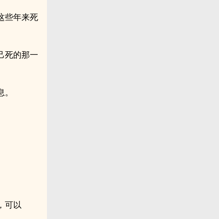
这些年来死
己死的那一
息。
，可以