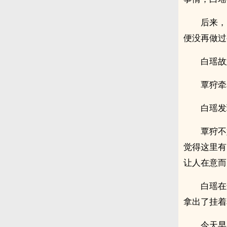
后来，
便没再做过
白瑶故
覃狩牵
白瑶发
覃狩不
觉得这里有
让人在意而
白瑶在
拿出了挂着
今天早