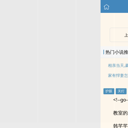
热门小说
家有悍妻怎
<!--go-
教室的
韩芊芊