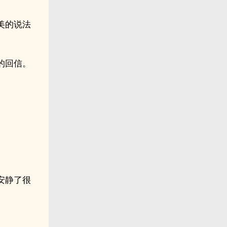
美的说法
的回信。
安静了很