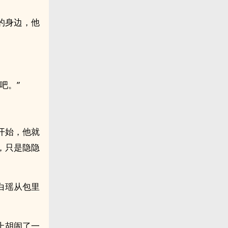
的身边，他
吧。”
开始，他就
，只是隐隐
白瑶从包里
上胡闹了一