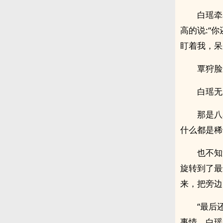
白瑶牵
高的说:“
盯着我，呆
覃狩脸
白瑶无
那是八
什么都是稀
也不知
旋转到了最
来，把旁边
“最后
事情，白瑶