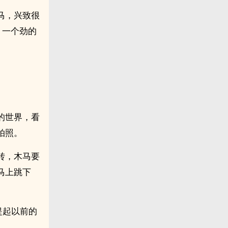
马，兴致很
，一个劲的
的世界，看
拍照。
转，木马要
马上跳下
提起以前的