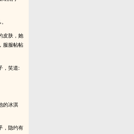
己。
的皮肤，她
，服服帖帖
，笑道:
他的冰淇
乎，隐约有