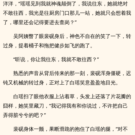
洋洋，“瑶瑶见到我就神魂颠倒了，我说往东，她就绝对
不敢往西，我光是往厨房门口那儿一站，她就只会想着我
了，哪里还会记得要进去查岗？”
吴阿姨瞥了眼裴砚身后，神色不自在的笑了一下，转
过身，提着桶子和拖把健步如飞的跑了。
“听说，你让我往东，我就不敢往西？”
熟悉的声音从背后传来的那一刻，裴砚浑身僵硬，迟
钝又机械的转过身，正对上了白瑶笑意盈盈地目光。
白瑶扫了眼他衣服上沾着草，头发上还落了片花瓣的
囧样，她笑里藏刀，“我记得我有和你说过，不许把自己
弄得脏兮兮的吧？”
裴砚身体一颤，果断滑跪的抱住了白瑶的腿，“对不