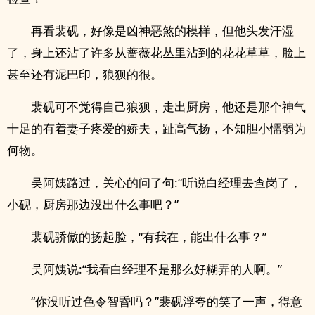
再看裴砚，好像是凶神恶煞的模样，但他头发汗湿
了，身上还沾了许多从蔷薇花丛里沾到的花花草草，脸上
甚至还有泥巴印，狼狈的很。
裴砚可不觉得自己狼狈，走出厨房，他还是那个神气
十足的有着妻子疼爱的娇夫，趾高气扬，不知胆小懦弱为
何物。
吴阿姨路过，关心的问了句:“听说白经理去查岗了，
小砚，厨房那边没出什么事吧？”
裴砚骄傲的扬起脸，“有我在，能出什么事？”
吴阿姨说:“我看白经理不是那么好糊弄的人啊。”
“你没听过色令智昏吗？”裴砚浮夸的笑了一声，得意