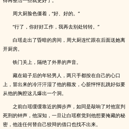
得再整洁一些就更好了。”
周大厨脸色僵着，“好、好的。”
“行了，你好好工作，我再去别处转转。”
白瑶走出了昏暗的房间，周大厨连忙跟在后面送她离
开厨房。
铁门关上，隔绝了外界的声音。
藏在箱子后的年轻男人，两只手都按在自己的心口
上，冒出来的冷汗汗湿了他的额发，心脏怦怦乱跳好似要
从他的胸腔这儿爆出一个洞。
之前白瑶缓缓靠近的脚步声，如同是敲响了对他宣判
死刑的钟声，他深知，一旦让白瑶察觉到他想要掩藏的秘
密，他连任何替自己狡辩的借口也找不出来。