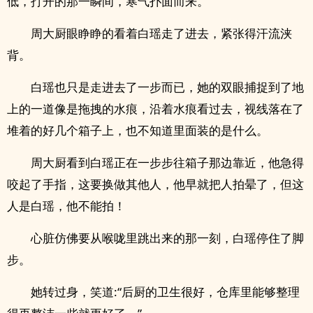
低，打开的那一瞬间，寒气扑面而来。
周大厨眼睁睁的看着白瑶走了进去，紧张得汗流浃
背。
白瑶也只是走进去了一步而已，她的双眼捕捉到了地
上的一道像是拖拽的水痕，沿着水痕看过去，视线落在了
堆着的好几个箱子上，也不知道里面装的是什么。
周大厨看到白瑶正在一步步往箱子那边靠近，他急得
咬起了手指，这要换做其他人，他早就把人拍晕了，但这
人是白瑶，他不能拍！
心脏仿佛要从喉咙里跳出来的那一刻，白瑶停住了脚
步。
她转过身，笑道:“后厨的卫生很好，仓库里能够整理