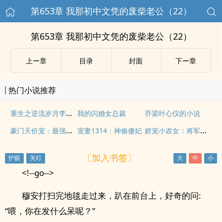
第653章 我那初中文凭的废柴老公（22）
第653章 我那初中文凭的废柴老公（22）
上ー章
目录
封面
下ー章
热门小说推荐
重生之逆流岁月李义阳
我的闪婚女总裁
乔梁叶心仪的小说
豪门天价宠：最强少奶奶
娇宠小农女：将军，宠妻上天
宠妻1314：神偷傻妃
〔加入书签〕
<!--go-->
穆安打扫完地毯走过来，趴在前台上，好奇的问:
“喂，你在发什么呆呢？”