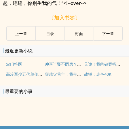
起，瑶瑶，你别生我的气！”<!--over-->
〔加入书签〕
上ー章
目录
封面
下ー章
最近更新小说
冲喜丫鬟不圆房？病骨少爷急红眼
见诡！我的破案搭档非人类
农门符医
高冷军少五代单传，我一连给他生五宝
穿越灾荒年，我带千亿物资救女儿
战锤：赤色40K
最重要的小事