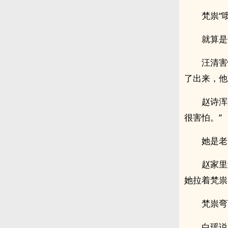
梵祟“
就算是
汪清害
了出来，他
赵诗浑
很害怕。”
她是老
赵家里
她拉着梵祟
梵祟弯
白瑶说