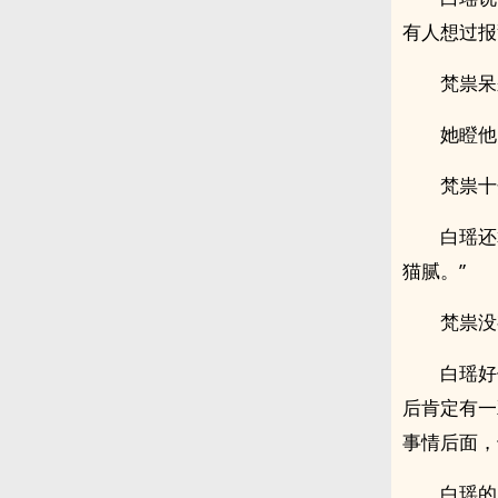
有人想过报
梵祟呆
她瞪他
梵祟十
白瑶还
猫腻。”
梵祟没
白瑶好
后肯定有一
事情后面，
白瑶的