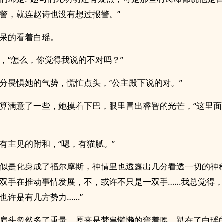
警，就连赵诗也没有想过报警。”
呆的看着白瑶。
，“怎么，你觉得我说的不对吗？”
分畏惧她的气势，慌忙点头，“公主殿下说的对。”
算满意了一些，她摸着下巴，眼里冒出睿智的光芒，“这里
有主见的附和，“嗯，有猫腻。”
似是化身成了福尔摩斯，神情里也透露出几分看透一切的神
双手在推动事情发展，不，或许不只是一双手……我总觉得
也许是有几方势力……”
肩头忽然多了重量，原来是梵祟懒懒的弯着腰，趴在了白瑶