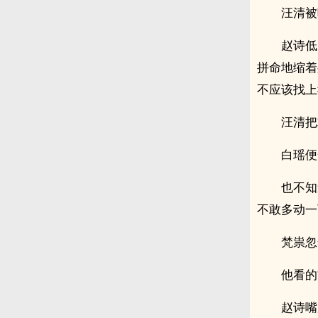
汪清被
赵诗低
拼命地缩着
不应该找上
汪清把
白瑶便
也不知
不敢多动一
梵祟忽
他看的
赵诗嘴