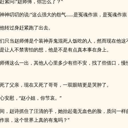
赶紧问:“赵师傅，你怎么了？”
神神叨叨的说:“这么强大的怨气……是冤魂作祟，是冤魂作祟
他转过身赶紧跑了出去。
们只当赵师傅是个装神弄鬼混死人饭吃的人，然而现在他这
是让人不禁害怕的想，他是不是有点真本事在身上。
师傅这么一出，其他人心里多少有些不安，找了些借口，慢
死了父亲，现在又死了哥哥，一双眼睛更是哭肿了。
心安慰，“赵小姐，你节哀。”
间，赵诗抓住了汪清的手，她抬起毫无血色的脸，质问一样的
作祟，这个世界上真的有鬼吗？”