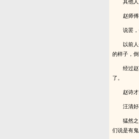
其他人
赵师傅
说罢，
以前人
的样子，倒
经过赵
了。
赵诗才
汪清好
猛然之
们说是有鬼