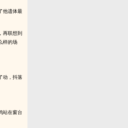
了他遗体最
，再联想到
么样的场
了动，抖落
鸦站在窗台