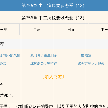
第756章 中二病也要谈恋爱（18）
第756章 中二病也要谈恋爱（18）
上ー章
目录
封面
下ー
推荐
爹地不解风情
豪门养子重生日常
一世倾城
反攻
坏坏老公，宠不停！
诸天万界之大拯救
〔加入书签〕
->
然死了。
子里走，便能听到赵诗的哭声，以及周围的人安慰她的声音