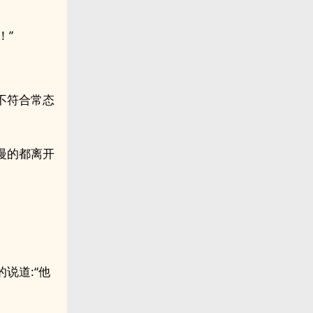
！”
不符合常态
慢的都离开
说道:“他