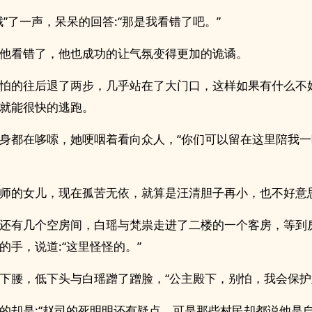
哦”了一声，呆呆的回答:“那是我看错了吧。”
他看错了，他也成功的让气氛变得更加的诡谲。
怕的往后退了两步，几乎站在了大门口，这样如果有什么不
就能很快的逃跑。
身都在哆嗦，她哽咽着看向众人，“你们可以留在这里陪我
师的女儿，现在孤苦无依，就算是汪清胆子再小，也不好意
还有几个空房间，白瑶与梵祟走进了二楼的一个客房，等到
的手，说道:“这里怪怪的。”
下腰，低下头与白瑶蹭了蹭脸，“公主殿下，别怕，我会保护
的却是:“赵司的死明明还有疑点，可是那些村民却都说他是