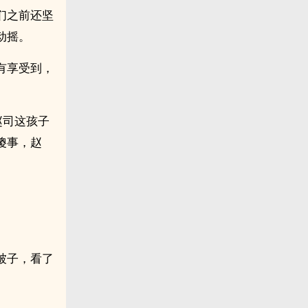
们之前还坚
动摇。
有享受到，
赵司这孩子
傻事，赵
被子，看了