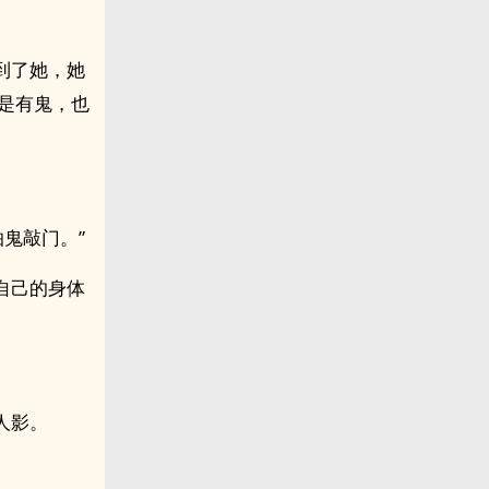
到了她，她
算是有鬼，也
鬼敲门。”
自己的身体
人影。