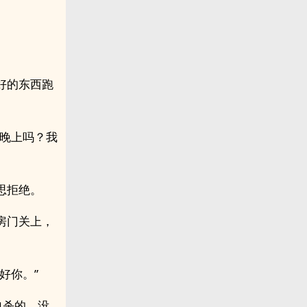
好的东西跑
一晚上吗？我
思拒绝。
房门关上，
好你。”
自杀的，没