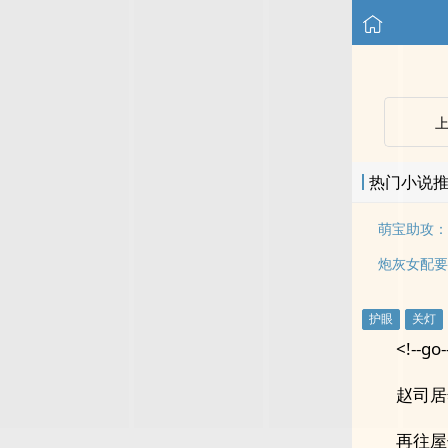
热门小说
萌宝助攻：
炮灰女配要
<!--go-
赵司居
再往屋