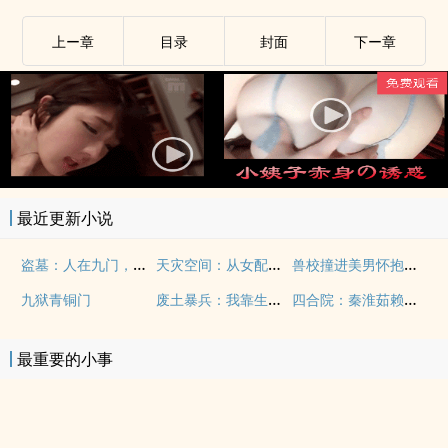
上ー章
目录
封面
下ー章
最近更新小说
盗墓：人在九门，系统非说是洪荒
天灾空间：从女配到末世主宰
兽校撞进美男怀抱，我被争相缠咬
废土暴兵：我靠生物装甲横推星际
四合院：秦淮茹赖上我
九狱青铜门
最重要的小事