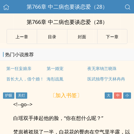
第766章 中二病也要谈恋爱（28）
第766章 中二病也要谈恋爱（28）
上ー章
目录
封面
下ー章
热门小说推荐
第一狂妄娘亲
第一婚宠
夜无寒纳兰晓珠
首长大人，借个婚！
海彤战胤
医武独尊宁天林冉冉
〔加入书签〕
<!--go-->
白瑶双手捧起他的脸，“你在想什么呢？”
梵祟裤衩脱了一半，白花花的臀肉在空气里半露，以