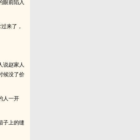
的眼前陷入
拿过来了，
人说赵家人
时候没了价
的人一开
箱子上的缝