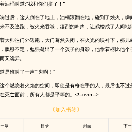
着油桶叫道:“我和你们拼了！”
响过后，这人倒在了地上，油桶滚翻在地，碰到了烛火，瞬
来不及逃跑，被火光吞噬，凄烈的叫声，让戏楼成了人间地
着大帅往门外逃跑，大门蓦然关闭，在火光的映衬下，那儿
，飘移不定，勉强凝出了一个孩子的身影，他拿着柄比他个
而又诡异。
道是谁叫了一声“”鬼啊！”
这个燃烧着火焰的空间，即使是有枪在手的人，最后也不过
死亡面前，所有人都是平等的。<!--over-->
〔加入书签〕
上ー章
目录
封面
下ー