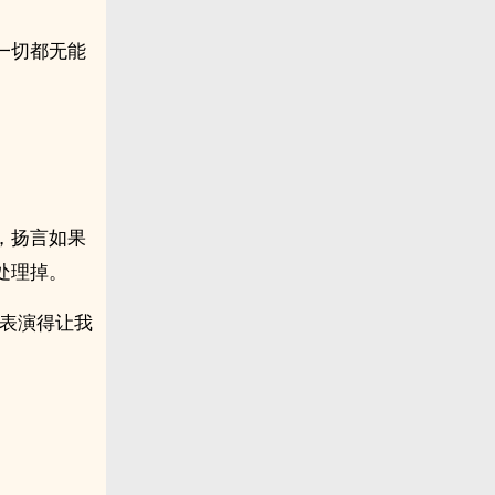
一切都无能
，扬言如果
处理掉。
能表演得让我