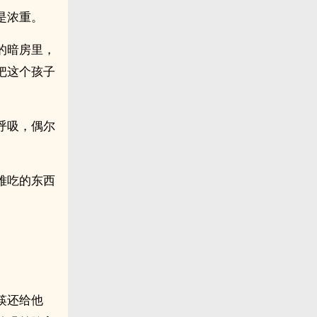
是浓重。
的暗房里，
把这个孩子
呼吸，偶尔
难吃的东西
筷还给他