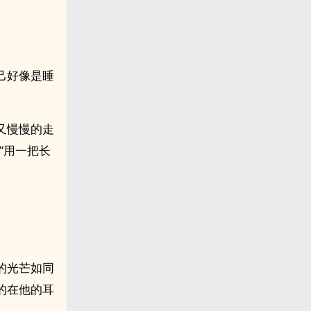
己好像是睡
又慢慢的走
”用一把长
的光芒如同
的在他的耳