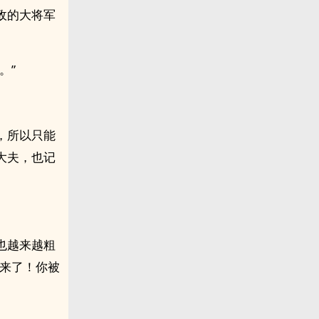
敌的大将军
。”
，所以只能
大夫，也记
也越来越粗
会来了！你被