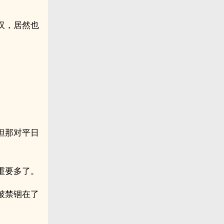
汉，居然也
但那对平日
重要多了。
被禁锢在了