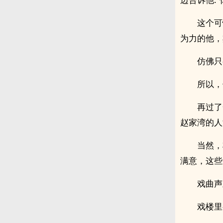
这个可
为力的他，
仿佛只
所以，
再过了
赵家湾的人
当然，
满意，这些
戏曲声
戏楼里