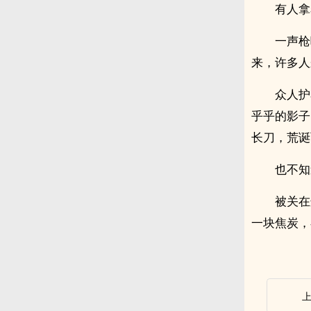
有人拿
一声枪
来，许多人
众人护
乎乎的影子
长刀，荒诞
也不知
被关在
一块焦炭，在