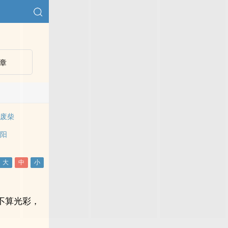
章
我废柴
义阳
不算光彩，