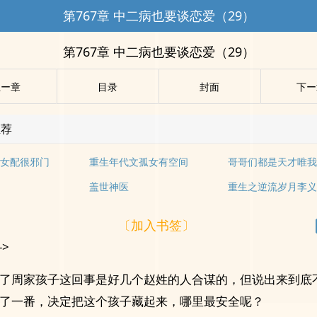
第767章 中二病也要谈恋爱（29）
第767章 中二病也要谈恋爱（29）
上ー章
目录
封面
下ー
推荐
女配很邪门
重生年代文孤女有空间
哥哥们都是天才唯
盖世神医
重生之逆流岁月李
〔加入书签〕
->
了周家孩子这回事是好几个赵姓的人合谋的，但说出来到底
了一番，决定把这个孩子藏起来，哪里最安全呢？