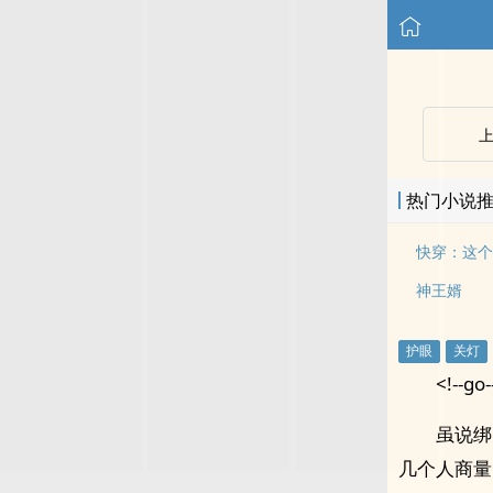
热门小说
快穿：这个
神王婿
<!--go-
虽说绑
几个人商量