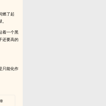
间燃了起
狱。
站着一个黑
子还要高的
是只能化作
章