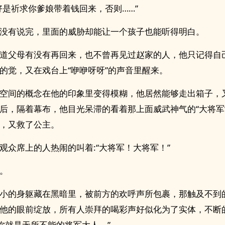
好是祈求你爹娘带着钱回来，否则……”
没有说完，里面的威胁却能让一个孩子也能听得明白。
道父母有没有再回来，也不曾再见过赵家的人，他只记得自
的觉，又在戏台上“咿咿呀呀”的声音里醒来。
空间的概念在他的印象里变得模糊，他居然能够走出箱子，
后，隔着幕布，他目光呆滞的看着那上面威武神气的“大将军
，又救了公主。
观众席上的人热闹的叫着:“大将军！大将军！”
。
小的身躯藏在黑暗里，被前方的欢呼声所包裹，那触及不到
他的眼前绽放，所有人崇拜的喝彩声好似化为了实体，不断
“你就是无所不能的将军大人。”