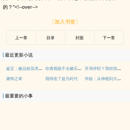
的？”<!--over-->
〔加入书签〕
上ー章
目录
封面
下ー章
最近更新小说
鉴宝：极品校花求我做贴身鉴宝师
你透视眼不去赌石，又在乱看
开局停职？我转投市纪委调查组
华娱：从神棍到大娱乐家
屠狗之辈
我缔造了超凡时代
最重要的小事