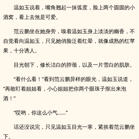
温如玉说着，嘴角翘起一抹弧度，脸上两个圆圆的小
酒窝，看上去煞是可爱。
范云鹏坐在她身旁，嗅着温如玉身上淡淡的幽香，不
自觉看向温如玉，只见她俏脸泛着红晕，就像成熟的红苹
果，十分诱人。
目光朝下，修长洁白的脖颈，以及一片雪白的肌肤。
“看什么看！”看到范云鹏异样的眼光，温如玉说道，
“再敢盯着姐姐看，小心姐姐把你两个眼珠子抠出来泡
酒！”
“哎哟，你这么小气……”
话还没说完，只见温如玉目光一寒，紧挨着范云鹏坐
下。