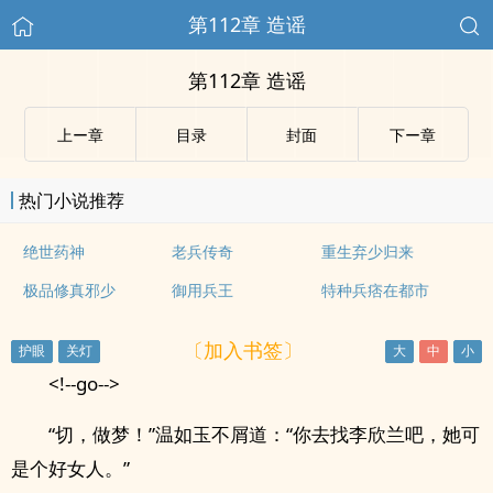
第112章 造谣
第112章 造谣
上ー章
目录
封面
下ー章
热门小说推荐
绝世药神
老兵传奇
重生弃少归来
极品修真邪少
御用兵王
特种兵痞在都市
〔加入书签〕
<!--go-->
“切，做梦！”温如玉不屑道：“你去找李欣兰吧，她可
是个好女人。”