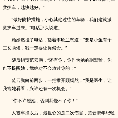
救护车，越快越好。”
“做好防护措施，小心其他过往的车辆，我们这就派
救护车过来。”电话那头说道。
顾嫣然挂了电话，指着李欣兰怒道：“要是小鱼有个
三长两短，我一定要让你偿命。”
随后指责范云鹏，“还有你，你作为她的副驾驶，你
也不提醒她，我绝对不会放过你的！”
范云鹏向前两步，一把推开顾嫣然，“我是医生，让
我给她看看，兴许还有一次机会。”
“你不许碰她，否则我饶不了你！”
人被车撞以后，最担心的是二次伤害，范云鹏年纪轻