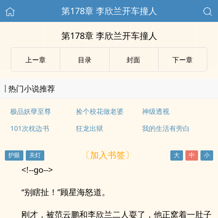
第178章 李欣兰开车撞人
第178章 李欣兰开车撞人
上ー章
目录
封面
下ー章
热门小说推荐
极品妖孽至尊
捡个校花做老婆
神级透视
101次枕边书
狂龙出狱
我的生活有旁白
〔加入书签〕
<!--go-->
“别瞎扯！”顾星海怒道。
刚才，被范云鹏和李欣兰二人耍了，他正窝着一肚子