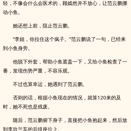
轻，不像会什么会医术的，顾嫣然并不放心，让范云鹏挪
动小鱼。
她还想上前，阻止范云鹏。
“李姐，你拉住这个疯子。”范云鹏说了一句，已经来
到小鱼身旁。
他脱下外套，帮助小鱼遮盖一下，又给小鱼检查了一
番，发现伤势严重，不容乐观。
不过也算幸运，她遇到了范云鹏。
否则的话，根据小鱼现在的情况，就算120来的及
时，她不死也是残废。
随后，范云鹏俯下身子，直接把小鱼抱起来，然后放
到李欣兰车的后排座位上。