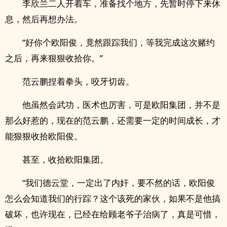
李欣兰二人开着车，准备找个地方，先暂时停下来休
息，然后再想办法。
“好你个欧阳俊，竟然跟踪我们，等我完成这次赌约
之后，再来狠狠收拾你。”
范云鹏捏着拳头，咬牙切齿。
他虽然会武功，医术也厉害，可是欧阳集团，并不是
那么好惹的，现在的范云鹏，还需要一定的时间成长，才
能狠狠收拾欧阳俊。
甚至，收拾欧阳集团。
“我们德云堂，一定出了内奸，要不然的话，欧阳俊
怎么会知道我们的行踪？这个该死的家伙，如果不是他搞
破坏，也许现在，已经在给顾老爷子治病了，真是可惜，