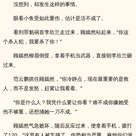
没想到，却发生这样的事情。
眼看小鱼受如此重伤，估计是活不成了。
看到罪魁祸首李欣兰走过来，顾嫣然站起来，“你这
个杀人犯，我要杀了你！”
顾嫣然柳眉倒竖，拿着手机当武器，直接朝李欣兰砸
过来。
范云鹏抓住顾嫣然，“你冷静点，现在最重要的是救
人，而不是发怒，赶紧让我看看。”
“你是什么人？我凭什么要让你看？难不成你嫌她受
伤不够重，还想捅她一刀不成。”
顾嫣然气急败坏，随后反应过来，便拿着手机，拨打
了120，“这里有人被车撞了，伤势相当严重，麻烦你们派