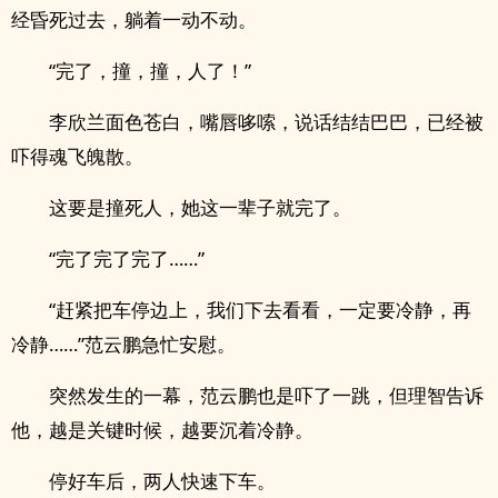
经昏死过去，躺着一动不动。
“完了，撞，撞，人了！”
李欣兰面色苍白，嘴唇哆嗦，说话结结巴巴，已经被
吓得魂飞魄散。
这要是撞死人，她这一辈子就完了。
“完了完了完了……”
“赶紧把车停边上，我们下去看看，一定要冷静，再
冷静……”范云鹏急忙安慰。
突然发生的一幕，范云鹏也是吓了一跳，但理智告诉
他，越是关键时候，越要沉着冷静。
停好车后，两人快速下车。