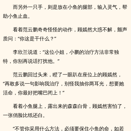
而另外一只手，则是放在小鱼的腿部，输入灵气，帮
助小鱼止血。
看着范云鹏奇奇怪怪的动作，顾嫣然大惑不解，颤声
质问：“你这是干什么？”
李欣兰说道：“这位小姐，小鹏的治疗方法非常独
特，你别再说话打扰他。”
范云鹏回过头来，瞪了一眼趴在座位上的顾嫣然，
“再敢多说一句影响我治疗，别怪我抽你两耳光，想要她
活命，你最好把嘴巴闭上！”
看着小鱼腿上，露出来的森森白骨，顾嫣然害怕了，
一张俏脸比纸还白。
“不管你采用什么方法，必须要保住小鱼的命，如若