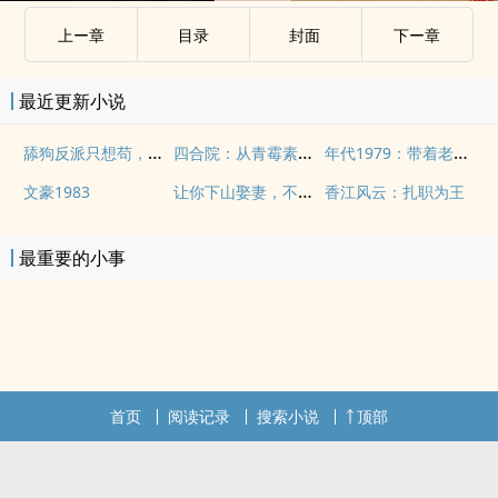
上ー章
目录
封面
下ー章
最近更新小说
舔狗反派只想苟，女主不按套路走！
四合院：从青霉素开始
年代1979：带着老婆孩子吃肉
让你下山娶妻，不是让你震惊世界！
文豪1983
香江风云：扎职为王
最重要的小事
首页
阅读记录
搜索小说
顶部
.