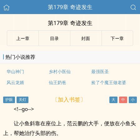
第179章 奇迹发生
第179章 奇迹发生
上ー章
目录
封面
下ー章
热门小说推荐
华山神门
乡村小医仙
最强医圣
风云龙婿
仙王奶爸
捡了个魔王做老婆
〔加入书签〕
<!--go-->
让小鱼斜靠在座位上，范云鹏的大手，便放在小鱼头
上，帮她治疗头部的伤。