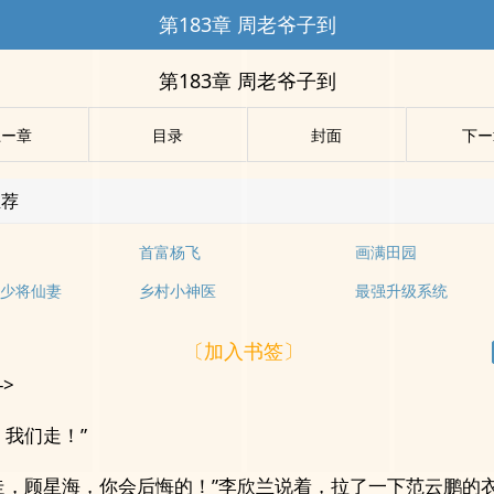
第183章 周老爷子到
第183章 周老爷子到
上ー章
目录
封面
下ー
推荐
首富杨飞
画满田园
少将仙妻
乡村小神医
最强升级系统
〔加入书签〕
->
，我们走！”
走，顾星海，你会后悔的！”李欣兰说着，拉了一下范云鹏的