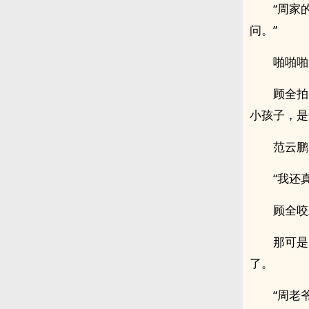
“周家
问。”
啪啪啪
顾全拍
小孩子，是
范云鹏
“我还
顾全咬
那可是
了。
“周老