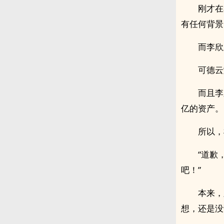
刚才在
有任何背景
而李欣
可德云
而且李
亿的资产。
所以，
“道歉
吧！”
本来，
想，还是没