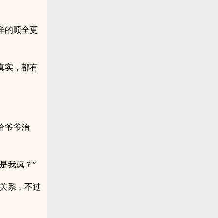
样的顾全更
真实，都有
给爷爷治
是我疯？”
没关系，不过