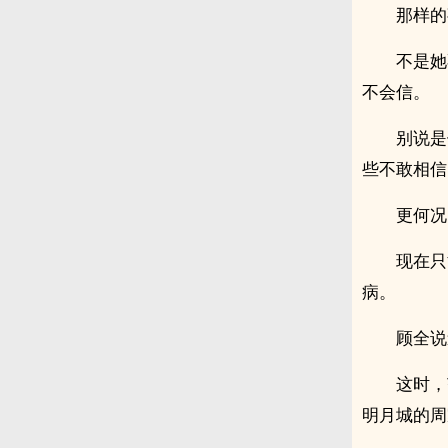
那样的
不是她
不会信。
别说是
些不敢相信
更何况
现在只
病。
顾全说
这时，
明月城的周