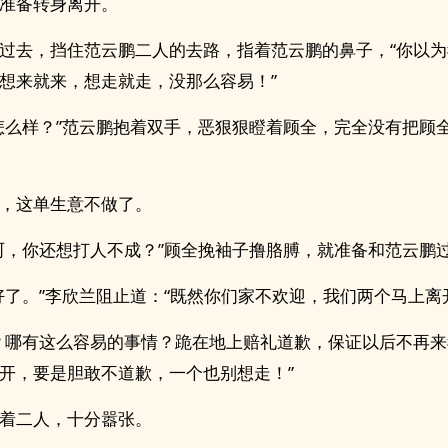
准备转身离开。
过去，挡住范云鹏二人的去路，指着范云鹏的鼻子，“你以
想来就来，想走就走，没那么容易！”
怎么样？”范云鹏抱着双手，恶狠狠瞪着顾全，完全没有把顾
，这单生意不做了。
呵，你还想打人不成？”顾全挽袖子撸胳膊，就准备和范云鹏
好了。”李欣兰阻止道：“既然你们家不欢迎，我们两个马上离
？哪有这么容易的事情？跪在地上赔礼道歉，保证以后不再
开，要是胆敢不道歉，一个也别想走！”
着二人，十分嚣张。