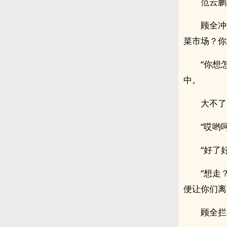
范云鹏
顾全冲
菜市场？你
“你想
中。
大不了
“哎哟
“好了
“想走
便让你们离
顾全拦