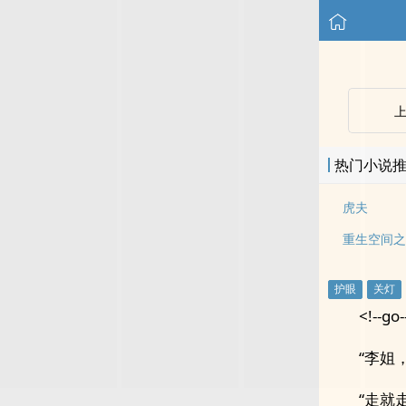
热门小说
虎夫
重生空间之
<!--go-
“李姐
“走就