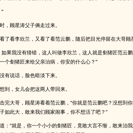
”
时，顾星涛父子俩走过来。
看了看李欣兰，又看了看范云鹏，随后把目光停留在大哥顾
，如果我没有猜错，这人叫做李欣兰，这人就是劁猪匠范云
一个劁猪匠来给父亲治病，你安的什么心？”
没有说话，脸色暗淡下来。
想到，女儿会把这两人带回来。
击完大哥，顾星涛看着范云鹏，“你就是范云鹏吧？没想到
子如此大，敢来我们顾家闹事，你不想活了吧？”
道：“就是，你一个小小的劁猪匠，竟敢大言不惭，敢来治