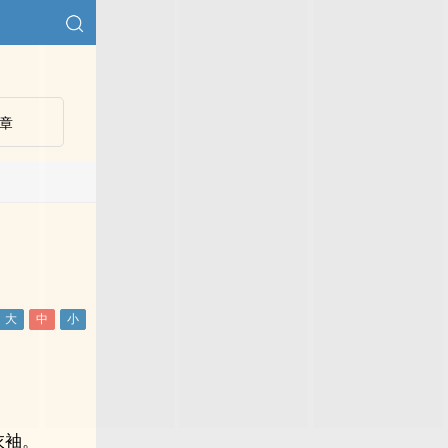
章
衣袖。