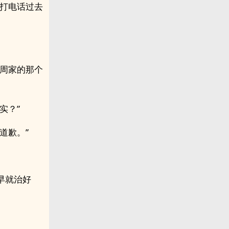
在打电话过去
，周家的那个
实？”
道歉。”
早就治好