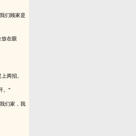
为我们顾家是
全放在眼
过上两招。
开。”
来我们家，我