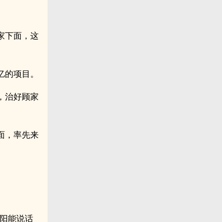
家下面，这
亿的项目。
，治好顾家
面，率先来
周阳能说话