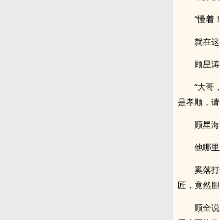
“慢着！
就在这
顾星涛
“大哥
是孝顺，请
顾星海
他哪里
奚落打
匠，竟然胆
顾全说