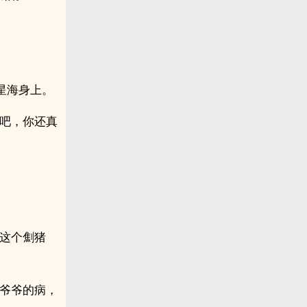
星海身上。
鹏吧，你还真
你这个劁猪
我爷爷的病，