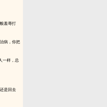
百般羞辱打
爷治病，你把
人一样，总
们还是回去