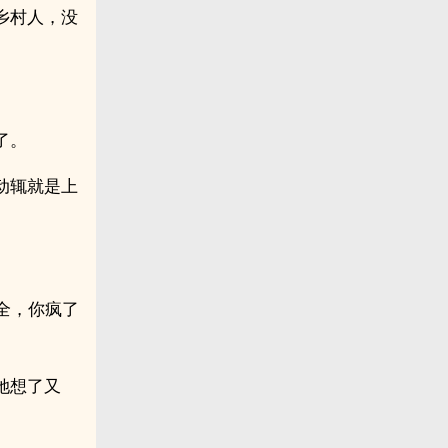
乡村人，没
了。
动辄就是上
全，你疯了
她想了又