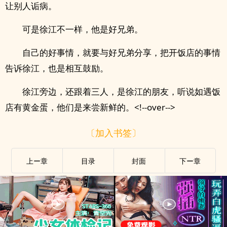
让别人诟病。
可是徐江不一样，他是好兄弟。
自己的好事情，就要与好兄弟分享，把开饭店的事情
告诉徐江，也是相互鼓励。
徐江旁边，还跟着三人，是徐江的朋友，听说如遇饭
店有黄金蛋，他们是来尝新鲜的。<!--over-->
〔加入书签〕
上ー章
目录
封面
下ー章