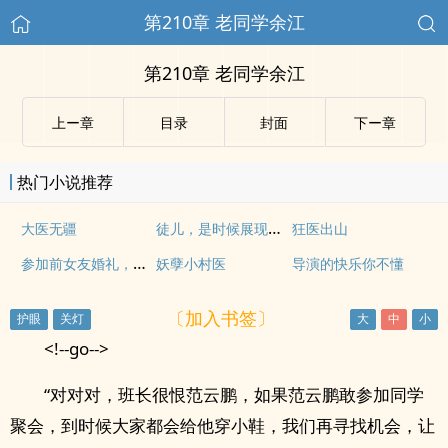
第210章 老同学余江
第210章 老同学余江
上ー章
目录
封面
下ー章
热门小说推荐
徒儿，是时候展现真正的实力了！
大医无疆
狂医出山
参加前女友婚礼，现场逮捕新郎官
妖孽小村医
导演的快乐你不懂
〔加入书签〕
<!--go-->
“对对对，班长很恨范云鹏，如果范云鹏敢参加同学
聚会，到时候大家都会给他穿小鞋，我们再寻找机会，让