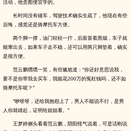
活动，他贪图便宜学的。
长时间没有碰车，驾驶技术确实生疏了，他现在有些
后悔，感觉还是骑摩托车方便。
两个脚一撑，油门轻轻一拧，后面冒着黑烟，车子就
能窜出去，如果车子走不稳，还可以用两只脚垫着，确实
是很方便。
范云鹏嘿嘿一笑，有些尴尬道：“你还好意思说我，
要不是你带我去买车，我能花200万的冤枉钱吗，还不如
骑摩托车呢？”
“咿呀呀，还给我抱怨上了，男人不能说不行，是男
人你就雄起，证明给姐姐看。”
王梦婷侧头看着范云鹏，阴阳怪气说着，可是话刚说