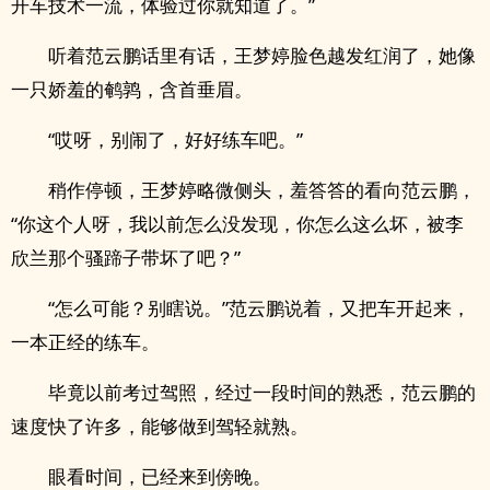
开车技术一流，体验过你就知道了。”
听着范云鹏话里有话，王梦婷脸色越发红润了，她像
一只娇羞的鹌鹑，含首垂眉。
“哎呀，别闹了，好好练车吧。”
稍作停顿，王梦婷略微侧头，羞答答的看向范云鹏，
“你这个人呀，我以前怎么没发现，你怎么这么坏，被李
欣兰那个骚蹄子带坏了吧？”
“怎么可能？别瞎说。”范云鹏说着，又把车开起来，
一本正经的练车。
毕竟以前考过驾照，经过一段时间的熟悉，范云鹏的
速度快了许多，能够做到驾轻就熟。
眼看时间，已经来到傍晚。