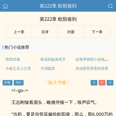
第222章 欧阳俊到
第222章 欧阳俊到
上ー章
目录
封面
下ー章
热门小说推荐
赵旭李晴晴小说免费全文免费阅读
绝世武魂
校花的贴身高手
斗破之无上之境
大清隐龙
名侦探世界里的巫师
〔加入书签〕
<!--go-->
王志刚皱着眉头，略微停顿一下，唉声叹气。
“当初，要是你答应嫁给欧阳俊，那么，那6,000万的