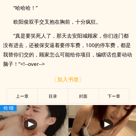
“哈哈哈！”
欧阳俊双手交叉抱在胸前，十分疯狂。
“真是要笑死人了，那天去安阳城顾家，你们连门都
没有进去，还被保安逼着要停车费，100的停车费，都是
我替你们交的，顾家怎么可能给你项目，编瞎话也要动动
脑子！”<!--over-->
〔加入书签〕
上ー章
目录
封面
下ー章