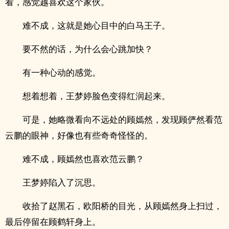
看，感觉越喜欢这个家伙。
难不成，这就是她心目中的白马王子。
要不然的话，为什么会心跳加快？
有一种心动的感觉。
想着想着，王梦婷脸色变得红润起来。
可是，她略微看向不远处的顾嫣然，发现顾俨然看范
云鹏的眼神，好像也有些奇奇怪怪的。
难不成，顾嫣然也喜欢范云鹏？
王梦婷陷入了沉思。
收拾了赵黑石，欧阳桥的目光，从顾嫣然身上扫过，
最后停留在顾鹤轩身上。