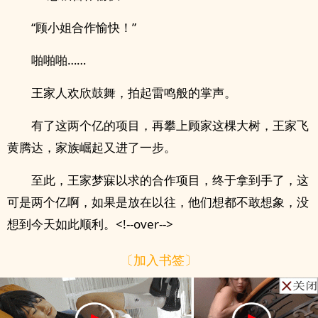
“顾小姐合作愉快！”
啪啪啪……
王家人欢欣鼓舞，拍起雷鸣般的掌声。
有了这两个亿的项目，再攀上顾家这棵大树，王家飞
黄腾达，家族崛起又进了一步。
至此，王家梦寐以求的合作项目，终于拿到手了，这
可是两个亿啊，如果是放在以往，他们想都不敢想象，没
想到今天如此顺利。<!--over-->
〔加入书签〕