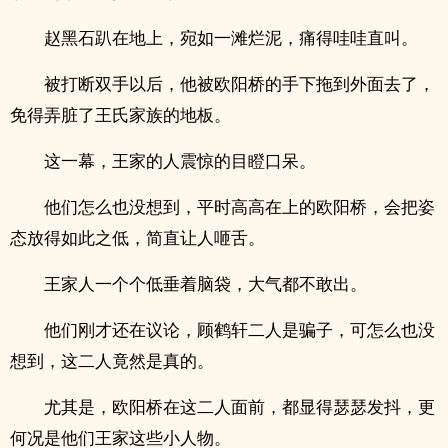
赵黑石趴在地上，宛如一滩烂泥，痛得哇哇直叫。
被打断双手以后，他被欧阳桥的手下拖到外面去了，
免得弄脏了王氏家族的地板。
这一幕，王家的人震惊的目瞪口呆。
他们怎么也没想到，平时高高在上的欧阳桥，会把姿
态放得如此之低，简直让人咂舌。
王家人一个个低垂着脑袋，大气都不敢出。
他们刚才还在议论，顾鹤轩二人是骗子，可怎么也没
想到，这二人竟然是真的。
尤其是，欧阳桥在这二人面前，都显得瑟瑟发抖，更
何况是他们王家这些小人物。