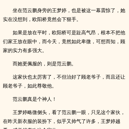
坐在范云鹏身旁的王梦婷，也是被这一幕震惊了，她
实在没想到，欧阳桥竟然会下狠手。
如果是放在平时，欧阳桥可是趾高气昂，根本不把他
们家王放在眼中，而今天，竟然如此卑微，可想而知，顾
家的实力有多强大。
而她更佩服的，则是范云鹏。
这家伙也太厉害了，不但治好了顾老爷子，而且还让
顾老爷子，如此尊敬他。
范云鹏真是个神人！
王梦婷略微侧头，看了范云鹏一眼，只见这个家伙，
在昨天新衣服的装扮下，似乎又帅气了许多，王梦婷越